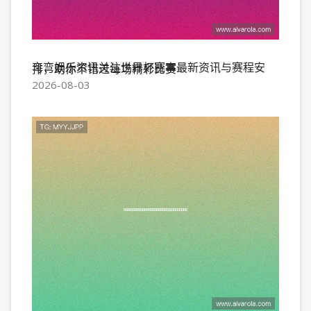
弯弯娱乐资讯关注世界杯赛事最新资讯与赛程安排，助你不错过每场精彩比赛
2026-08-03