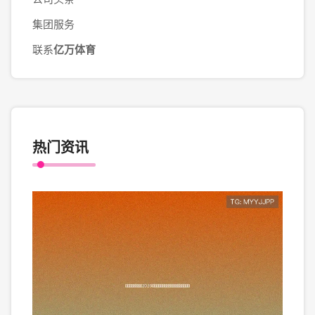
集团服务
联系
亿万体育
热门资讯