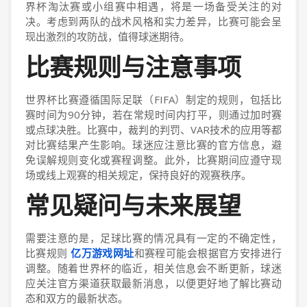
界杯淘汰赛或小组赛中相遇，将是一场备受关注的对
决。考虑到两队的战术风格和实力差异，比赛可能会呈
现出激烈的攻防战，值得球迷期待。
比赛规则与注意事项
世界杯比赛遵循国际足联（FIFA）制定的规则，包括比
赛时间为90分钟，若在常规时间内打平，则通过加时赛
或点球决胜。比赛中，裁判的判罚、VAR技术的应用等都
对比赛结果产生影响。球迷应注意比赛的官方信息，避
免误解规则变化或赛程调整。此外，比赛期间应遵守现
场或线上观赛的相关规定，保持良好的观赛秩序。
常见疑问与未来展望
需要注意的是，足球比赛的情况具有一定的不确定性，
比赛规则
亿万游戏网址
和赛程可能会根据官方安排进行
调整。随着世界杯的临近，相关信息会不断更新，球迷
应关注官方渠道获取最新消息，以便更好地了解比赛动
态和双方的最新状态。