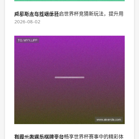
威尼斯人在线娱乐开启世界杯竞猜新玩法，提升用户参与度与互动体验
2026-08-02
利用一发娱乐棋牌平台畅享世界杯赛事中的精彩体育娱乐内容与棋牌竞技