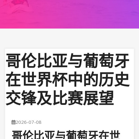
哥伦比亚与葡萄牙
在世界杯中的历史
交锋及比赛展望
2026-07-08
哥伦比亚与葡萄牙在世