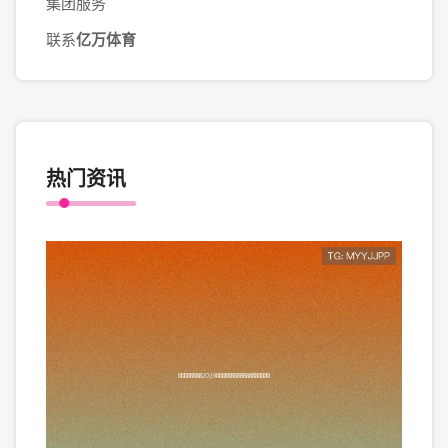
集团服务
联系
亿万体育
热门资讯