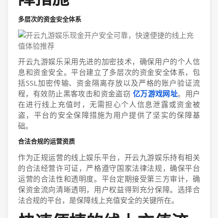
多层次的资金安全体系
开云九游娱乐采用先进的加密技术，确保用户的个人信
息和资金安全。平台建立了多层次的资金安全体系，包
括SSL加密传输、资金隔离存放以及严格的账户验证流
程，有效防止黑客攻击和资金盗窃
亿万游戏网址
。用户
在进行线上充值时，无需担心个人信息泄露或资金被
盗，平台的安全保障措施为用户提供了坚实的保障基
础。
合法合规的运营资质
作为正规运营的线上娱乐平台，开云九游娱乐持有相关
的合法经营许可证，严格遵守国家法律法规，确保平台
运营的合法性和透明度。平台定期接受第三方审计，确
保资金流向清晰透明，用户权益得到充分保障。选择合
法合规的平台，是保障线上充值安全的关键所在。