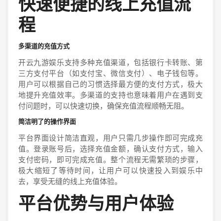
快速便捷的线上充值流
程
多渠道的充值方式
开云九游娱乐支持多种充值渠道，包括银行卡转账、第
三方支付平台（如支付宝、微信支付）、电子钱包等。
用户可以根据自己的习惯选择最方便的支付方式，极大
地提升充值效率。多渠道的支持也意味着用户在遇到支
付问题时，可以快速切换，确保充值流程顺畅无阻。
简洁明了的操作界面
平台界面设计简洁直观，用户只需几步操作即可完成充
值。登录账号后，选择充值金额，确认支付方式，输入
支付密码，即可完成充值。整个流程无需繁琐的步骤，
极大缩短了等待时间，让用户可以快速投入到娱乐中
去，享受无缝的线上充值体验。
平台优势与用户体验