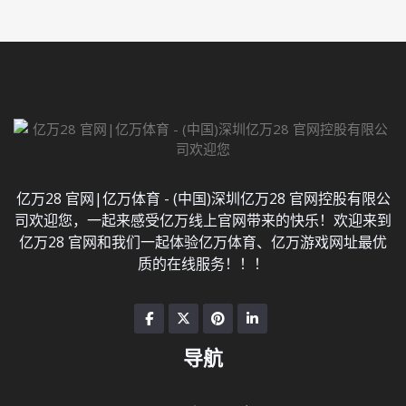
亿万28 官网|亿万体育 - (中国)深圳亿万28 官网控股有限公
司欢迎您，一起来感受亿万线上官网带来的快乐！欢迎来到
亿万28 官网和我们一起体验亿万体育、亿万游戏网址最优
质的在线服务！！！
导航