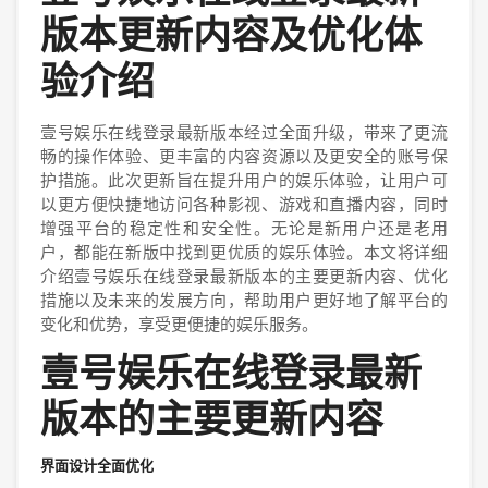
版本更新内容及优化体
验介绍
壹号娱乐在线登录最新版本经过全面升级，带来了更流
畅的操作体验、更丰富的内容资源以及更安全的账号保
护措施。此次更新旨在提升用户的娱乐体验，让用户可
以更方便快捷地访问各种影视、游戏和直播内容，同时
增强平台的稳定性和安全性。无论是新用户还是老用
户，都能在新版中找到更优质的娱乐体验。本文将详细
介绍壹号娱乐在线登录最新版本的主要更新内容、优化
措施以及未来的发展方向，帮助用户更好地了解平台的
变化和优势，享受更便捷的娱乐服务。
壹号娱乐在线登录最新
版本的主要更新内容
界面设计全面优化