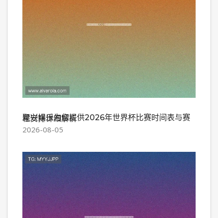
聚兴娱乐为您提供2026年世界杯比赛时间表与赛程安排详细解析
2026-08-05