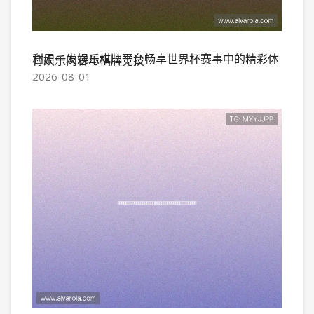
利用一发娱乐棋牌平台畅享世界杯赛事中的精彩体育娱乐内容与棋牌竞技
2026-08-01