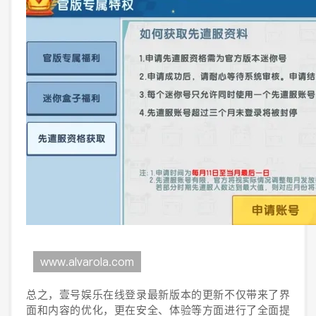
总之，壹号娱乐在线登录最新版本的更新不仅带来了界
面和内容的优化，更在安全、体验等方面进行了全面提