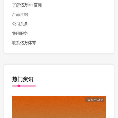
了解
亿万28 官网
产品介绍
公司头条
集团服务
联系
亿万体育
热门资讯