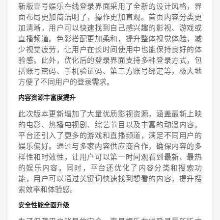
新版壹号娱乐在线登录界面采用了全新的设计风格，界
面布局更加简洁明了，操作更加直观。首页内容分类更
加清晰，用户可以快速找到自己感兴趣的影视、游戏或
直播频道。色彩搭配更加柔和，提升整体视觉体验，减
少视觉疲劳，让用户在长时间使用中也能保持良好的体
验感。此外，优化后的登录界面支持多种登录方式，包
括账号密码、手机验证码、第三方账号绑定等，极大地
方便了不同用户的登录需求。
内容资源丰富度提升
此次版本更新增加了大量优质影视资源，涵盖最新上映
的电影、热播电视剧、综艺节目以及丰富的动漫内容。
平台还引入了更多的游戏和直播频道，满足不同用户的
娱乐偏好。通过与多家内容供应商合作，确保内容的多
样性和时效性，让用户可以第一时间观看到最新、最热
的娱乐内容。同时，平台还优化了内容分类和搜索功
能，用户可以通过关键词快速找到想看的内容，提升搜
索效率和体验感。
安全性能全面升级