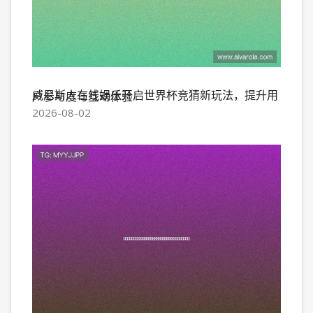
威尼斯人在线娱乐开启世界杯竞猜新玩法，提升用户参与度与互动体验
2026-08-02