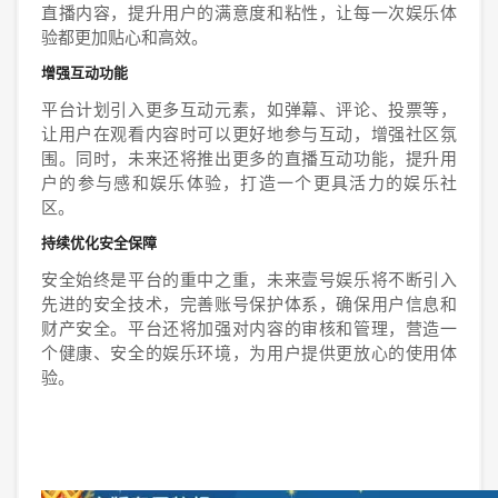
直播内容，提升用户的满意度和粘性，让每一次娱乐体
验都更加贴心和高效。
增强互动功能
平台计划引入更多互动元素，如弹幕、评论、投票等，
让用户在观看内容时可以更好地参与互动，增强社区氛
围。同时，未来还将推出更多的直播互动功能，提升用
户的参与感和娱乐体验，打造一个更具活力的娱乐社
区。
持续优化安全保障
安全始终是平台的重中之重，未来壹号娱乐将不断引入
先进的安全技术，完善账号保护体系，确保用户信息和
财产安全。平台还将加强对内容的审核和管理，营造一
个健康、安全的娱乐环境，为用户提供更放心的使用体
验。