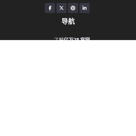
导航
了解
亿万28 官网
产品介绍
公司头条
集团服务
联系
亿万体育
联系方式
地址:
拉萨新区工业街671号中心8层323室