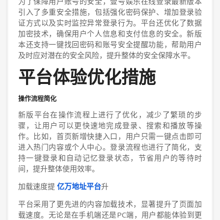
为了保障用户账号的安全，壹号娱乐在线登录最新版本
引入了多重安全措施，包括强化密码保护、增加登录验
证方式以及实时监控异常登录行为。平台还优化了数据
加密技术，确保用户个人信息和支付信息的安全。新版
本还支持一键找回密码和账号安全提醒功能，帮助用户
及时应对潜在的安全风险，提升整体的安全保障水平。
平台体验优化措施
操作流程简化
新版平台在操作流程上进行了优化，减少了繁琐的步
骤，让用户可以更快速地完成登录、搜索和播放等操
作。比如，首页新增快捷入口，用户只需一键点击即可
进入热门内容或个人中心。登录流程也进行了简化，支
持一键登录和自动记忆登录状态，节省用户的等待时
间，提升整体使用效率。
加载速度提
亿万地址平台
升
平台采用了更先进的内容加载技术，显著提升了页面加
载速度。无论是在手机端还是PC端，用户都能体验到更