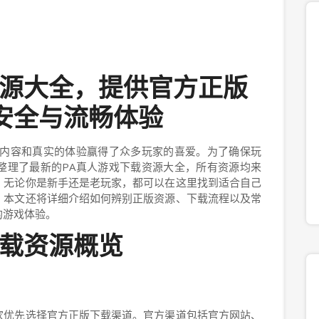
资源大全，提供官方正版
安全与流畅体验
的内容和真实的体验赢得了众多玩家的喜爱。为了确保玩
整理了最新的PA真人游戏下载资源大全，所有资源均来
。无论你是新手还是老玩家，都可以在这里找到适合自己
。本文还将详细介绍如何辨别正版资源、下载流程以及常
的游戏体验。
下载资源概览
家优先选择官方正版下载渠道。官方渠道包括官方网站、