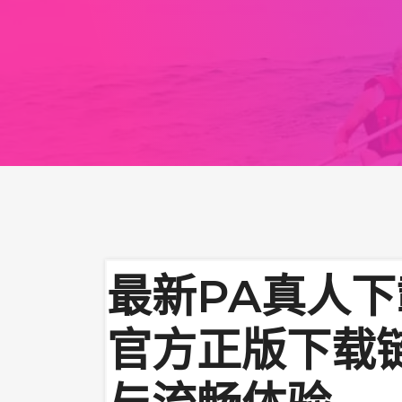
最新PA真人
官方正版下载