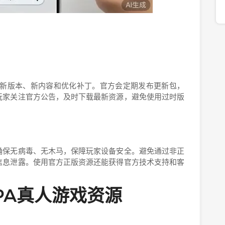
括新版本、新内容和优化补丁。官方会定期发布更新包，
玩家关注官方公告，及时下载最新资源，避免使用过时版
确保无病毒、无木马，保障玩家设备安全。避免通过非正
信息泄露。使用官方正版资源还能获得官方技术支持和客
PA真人游戏资源