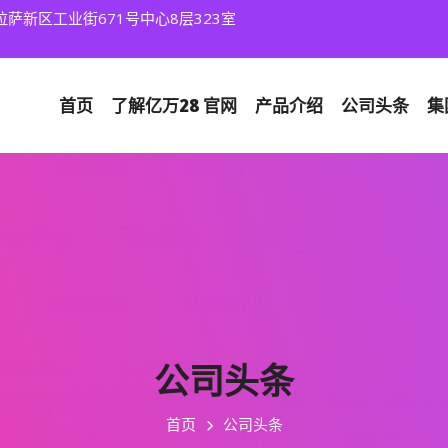
拉萨新区工业街671号中心8层323室
首页
了解
亿万28 官网
产品介绍
公司头条
集
公司头条
首页
公司头条