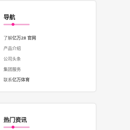
导航
了解
亿万28 官网
产品介绍
公司头条
集团服务
联系
亿万体育
热门资讯