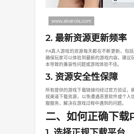
2. 最新资源更新频率
PA真人游戏的资源每天都在不断更新，包
确保玩家可以体验到最新的游戏内容。建议
本导致的兼容性问题或游戏体验不佳。
3. 资源安全性保障
所有提供的游戏下载链接均经过官方验证，
规渠道下载资源，以免遭遇恶意软件或个人
服服务，解决在游戏过程中遇到的问题。
二、如何正确下载
1. 选择正规下载平台