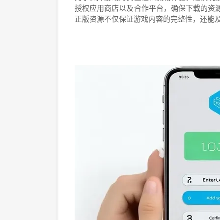
授权应用商店以及合作平台，确保下载的资
正版资源不仅保证游戏内容的完整性，还能