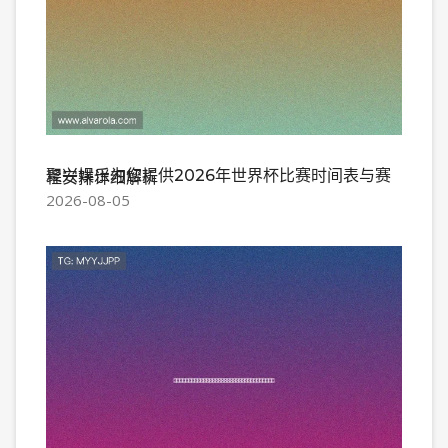
聚兴娱乐为您提供2026年世界杯比赛时间表与赛程安排详细解析
2026-08-05