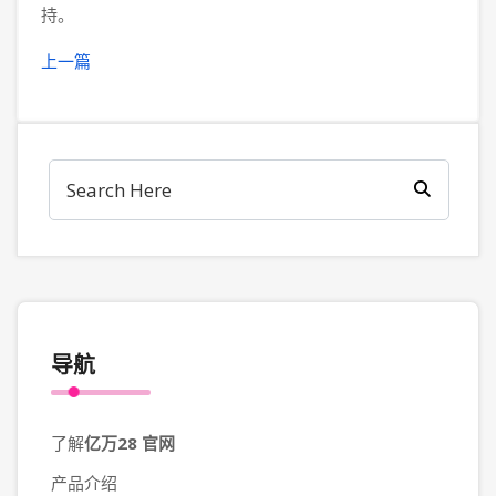
持。
上一篇
导航
了解
亿万28 官网
产品介绍