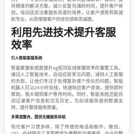
供精准的解决方案，减少反复沟通的时间，提升客户体
验。培训还应注重服务态度的培养，让客户感受到真诚
和专业，从而增强客户的信任感和忠诚度。
利用先进技术提升客服
效率
引入智能客服系统
智能客服系统是提升ag视讯在线客服效率的重要工具。
通过人工智能技术，自动应答常见问题，减轻人工客服
的负担，让他们专注于处理复杂或个性化的问题。智能
机器人可以24小时在线，快速响应客户咨询，提供即时
帮助，极大缩短客户等待时间。同时，智能系统还能自
动记录客户信息和交互历史，为后续服务提供数据支
持，提升整体服务质量。
多渠道整合，提供无缝服务体验
现代客户习惯多样，除了传统的电话和邮件，微信、
QQ、在线聊天工具等都成为重要的沟通渠道。企业应整