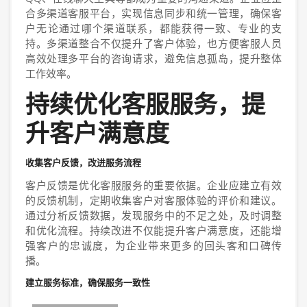
合多渠道客服平台，实现信息同步和统一管理，确保客
户无论通过哪个渠道联系，都能获得一致、专业的支
持。多渠道整合不仅提升了客户体验，也方便客服人员
高效处理多平台的咨询请求，避免信息孤岛，提升整体
工作效率。
持续优化客服服务，提
升客户满意度
收集客户反馈，改进服务流程
客户反馈是优化客服服务的重要依据。企业应建立有效
的反馈机制，定期收集客户对客服体验的评价和建议。
通过分析反馈数据，发现服务中的不足之处，及时调整
和优化流程。持续改进不仅能提升客户满意度，还能增
强客户的忠诚度，为企业带来更多的回头客和口碑传
播。
建立服务标准，确保服务一致性