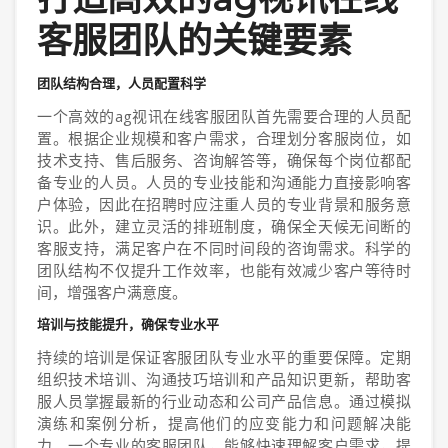
客服团队的关键要素
团队结构合理，人员配置科学
一个高效的ag视讯在线客服团队首先需要合理的人员配
置。根据企业规模和客户需求，合理划分客服岗位，如
技术支持、售后服务、咨询解答等，确保每个岗位都配
备专业的人员。人员的专业技能和沟通能力直接影响客
户体验，因此在招聘时应注重人员的专业背景和服务意
识。此外，建立灵活的排班制度，确保全天候无间断的
客服支持，满足客户在不同时间段的咨询需求。科学的
团队结构不仅提升工作效率，也能有效减少客户等待时
间，增强客户满意度。
培训与技能提升，确保专业水平
持续的培训是保证客服团队专业水平的重要保障。定期
组织技术培训、沟通技巧培训和产品知识更新，帮助客
服人员掌握最新的行业动态和公司产品信息。通过模拟
演练和案例分析，提高他们的应变能力和问题解决能
力。一个专业的客服团队，能够快速理解客户需求，提