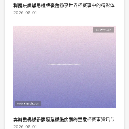
利用一发娱乐棋牌平台畅享世界杯赛事中的精彩体育娱乐内容与棋牌竞技
2026-08-01
九游手机娱乐版下载提供全面的世界杯赛事资讯与实时比分更新满足足球迷的多样需求
2026-08-01