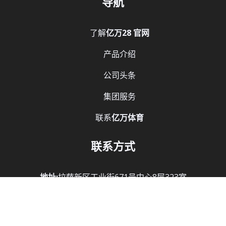
导航
了解
亿万28 官网
产品介绍
公司头条
集团服务
联系
亿万体育
联系方式
地址:
拉萨新区工业街671号中心8层323室
电话:
17165046137
邮箱:
k8f88combarefooted@msn.com