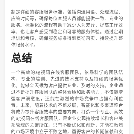
制定详细的客服服务标准，包括沟通用语、处理流程、
应答时间等，确保每位客服人员都能提供一致、专业的
服务。标准化的流程有助于减少人为差异，提高工作效
率，也让客户感受到稳定和可靠的服务体验。通过定期
培训和考核，确保服务标准得到贯彻落实，持续提升整
体服务水平。
总结
一个高效的ag视讯在线客服团队，依靠科学的团队结
构、专业的培训、先进的技术支持以及持续的服务优
化，能够全天候为客户提供专业、及时的支持。企业通
过不断提升客服团队的整体素质和服务能力，不仅能增
强客户满意度，还能在激烈的市场竞争中占据有利位
置。未来，随着技术的不断发展，智能化和多渠道整合
将成为提升客服效率的重要方向。打造一个专业、高效
的ag视讯在线客服团队，是企业实现持续增长和客户关
系管理的关键所在。只有不断优化和创新，才能在激烈
的市场环境中立于不败之地，赢得客户的长期信赖和支