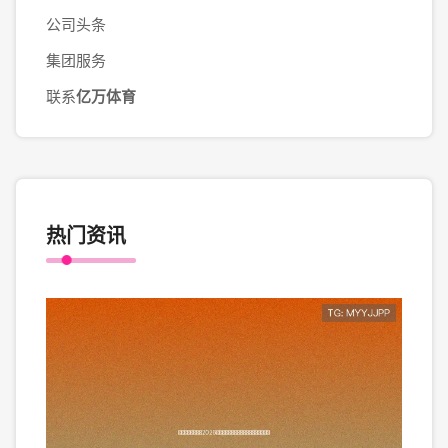
公司头条
集团服务
联系
亿万体育
热门资讯