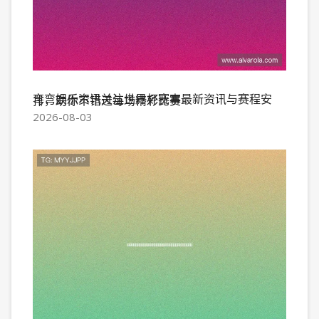
弯弯娱乐资讯关注世界杯赛事最新资讯与赛程安排，助你不错过每场精彩比赛
2026-08-03