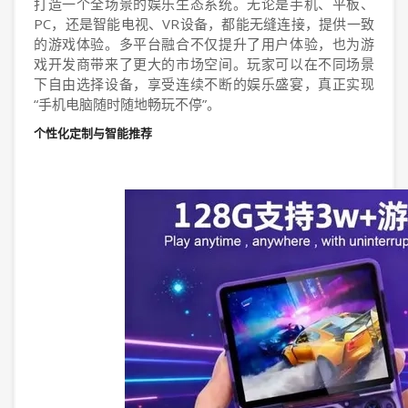
打造一个全场景的娱乐生态系统。无论是手机、平板、
PC，还是智能电视、VR设备，都能无缝连接，提供一致
的游戏体验。多平台融合不仅提升了用户体验，也为游
戏开发商带来了更大的市场空间。玩家可以在不同场景
下自由选择设备，享受连续不断的娱乐盛宴，真正实现
“手机电脑随时随地畅玩不停”。
个性化定制与智能推荐