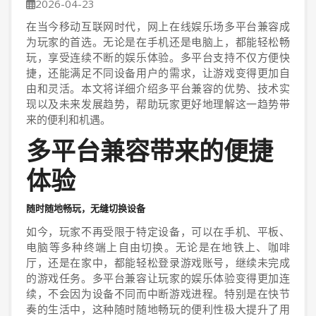
2026-04-23
在当今移动互联网时代，网上在线娱乐场多平台兼容成
为玩家的首选。无论是在手机还是电脑上，都能轻松畅
玩，享受连续不断的娱乐体验。多平台支持不仅方便快
捷，还能满足不同设备用户的需求，让游戏变得更加自
由和灵活。本文将详细介绍多平台兼容的优势、技术实
现以及未来发展趋势，帮助玩家更好地理解这一趋势带
来的便利和机遇。
多平台兼容带来的便捷
体验
随时随地畅玩，无缝切换设备
如今，玩家不再受限于特定设备，可以在手机、平板、
电脑等多种终端上自由切换。无论是在地铁上、咖啡
厅，还是在家中，都能轻松登录游戏账号，继续未完成
的游戏任务。多平台兼容让玩家的娱乐体验变得更加连
续，不会因为设备不同而中断游戏进程。特别是在快节
奏的生活中，这种随时随地畅玩的便利性极大提升了用