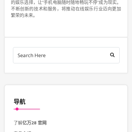
的娱乐选择，让“手机电脑随时随地畅玩不停”成为现实。
不断创新的技术和服务，将推动在线娱乐行业迈向更加
繁荣的未来。
导航
了解
亿万28 官网