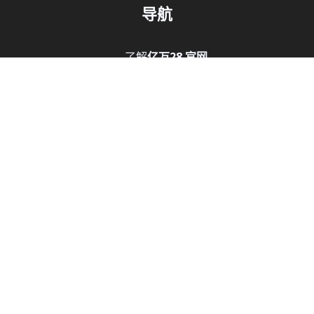
导航
了解
亿万28 官网
产品介绍
公司头条
集团服务
联系
亿万体育
联系方式
地址:
拉萨新区工业街671号中心8层323室
电话:
17165046137
邮箱:
k8f88combarefooted@msn.com